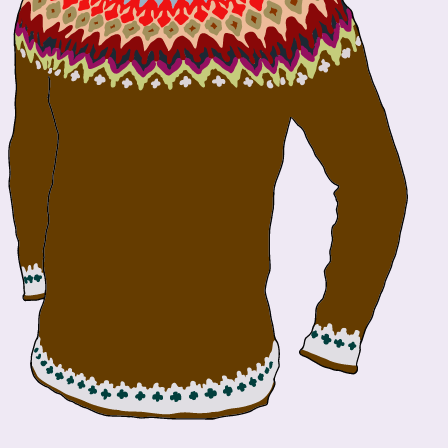
Kuva villapaidasta seuraavilla lankaväreillä (en