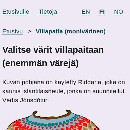
Etusivulle
Tietoja
EN
FI
NO
Etusivu
Villapaita (monivärinen)
Valitse värit villapaitaan
(enemmän värejä)
Kuvan pohjana on käytetty Riddaria, joka on
kaunis islantilaisneule, jonka on suunnitellut
Védís Jónsdóttir.