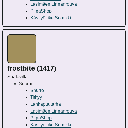
Lasimäen Linnanrouva
PiipaShop
Käsityöliike Somikki
frostbite (1417)
Saatavilla
Suomi:
Snurre
Titityy
Lankapuutarha
Lasimäen Linnanrouva
PiipaShop
Käsityöliike Somikki