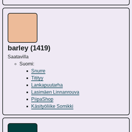
barley (1419)
Saatavilla
Suomi:
Snurre
Titityy
Lankapuutarha
Lasimäen Linnanrouva
PiipaShop
Käsityöliike Somikki