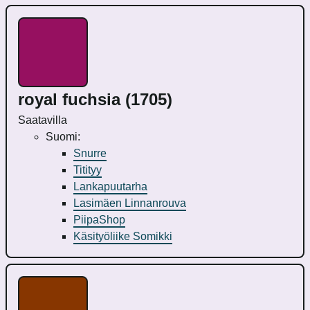
royal fuchsia (1705)
Saatavilla
Suomi:
Snurre
Titityy
Lankapuutarha
Lasimäen Linnanrouva
PiipaShop
Käsityöliike Somikki