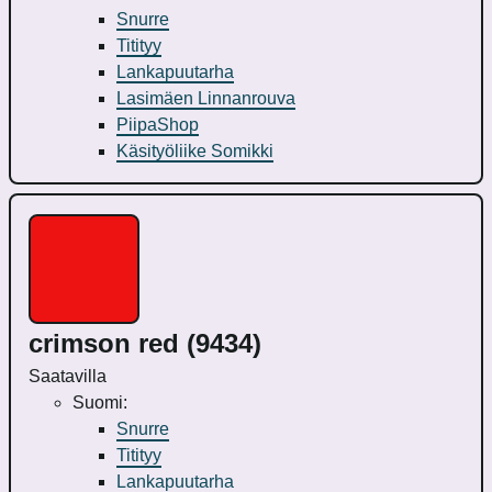
Snurre
Titityy
Lankapuutarha
Lasimäen Linnanrouva
PiipaShop
Käsityöliike Somikki
crimson red (9434)
Saatavilla
Suomi:
Snurre
Titityy
Lankapuutarha