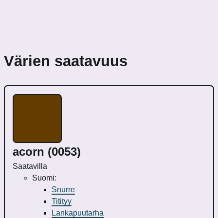
Värien saatavuus
acorn (0053)
Saatavilla
Suomi:
Snurre
Titityy
Lankapuutarha